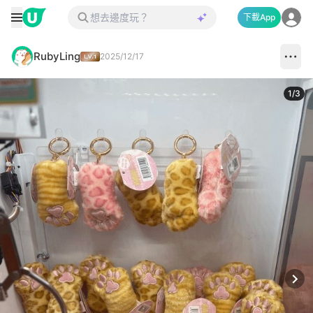
下載App
RubyLing
2025/12/17
1
/
3
Next