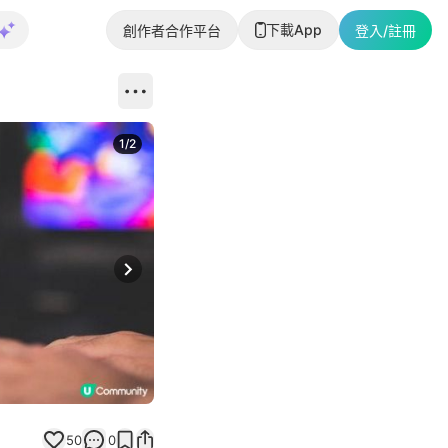
下載App
創作者合作平台
登入/註冊
1
/
2
即睇更多社
Next slide
返回帖文
50
0