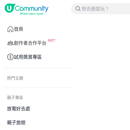
首頁
創作者合作平台
試用獎賞專區
熱門主題
親子專區
放電好去處
親子旅遊