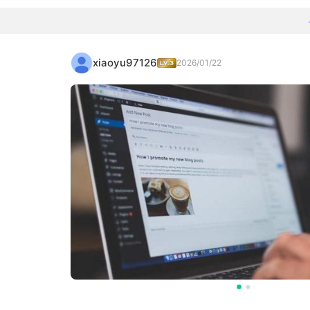
xiaoyu97126
2026/01/22