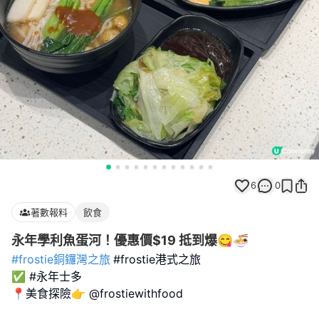
6
0
著數報料
飲食
永年學利魚蛋河！優惠價$19 抵到爆😋🍜
#frostie銅鑼灣之旅
#frostie港式之旅
✅ #永年士多
📍美食探險👉 @frostiewithfood