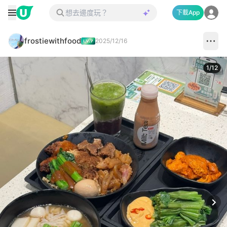
下載App
frostiewithfood
2025/12/16
1
/
12
Next