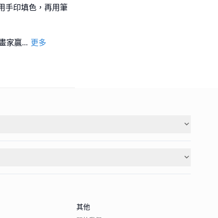
用手印填色，再用筆
小畫家贏
...
更多
其他