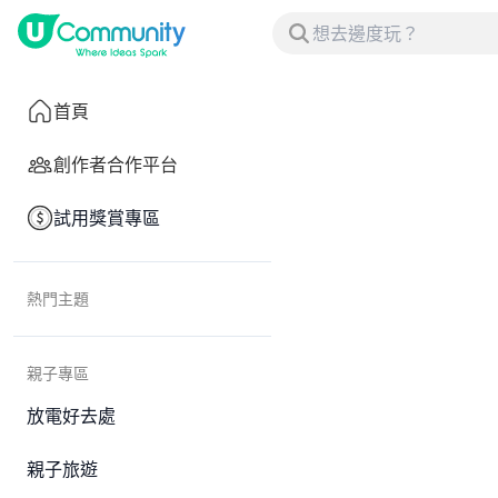
首頁
創作者合作平台
試用獎賞專區
熱門主題
親子專區
放電好去處
親子旅遊