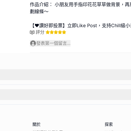
作品介紹： 小朋友用手指印花花草草做背景，再
劃線條～
【❤️讚好即投票】立即Like Post，支持Chill級
評分
發表第一個留言...
關於
探索