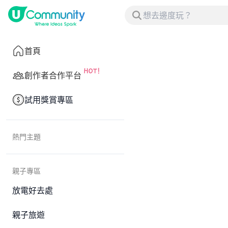
首頁
創作者合作平台
試用獎賞專區
熱門主題
親子專區
放電好去處
親子旅遊