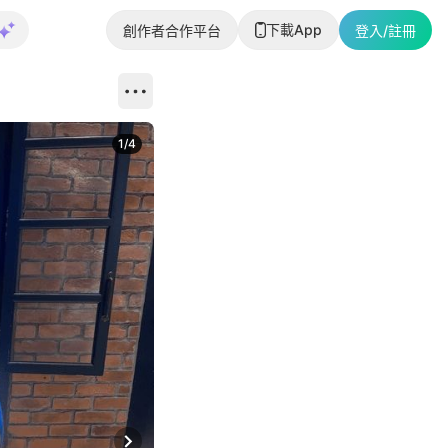
下載App
創作者合作平台
登入/註冊
1
/
4