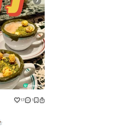
Next slide
17
1
️