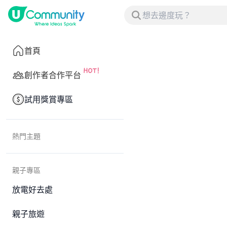
首頁
創作者合作平台
試用獎賞專區
熱門主題
親子專區
放電好去處
親子旅遊