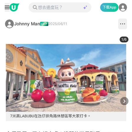
下載App
Johnny Man
2025/06/11
1
/
6
Next