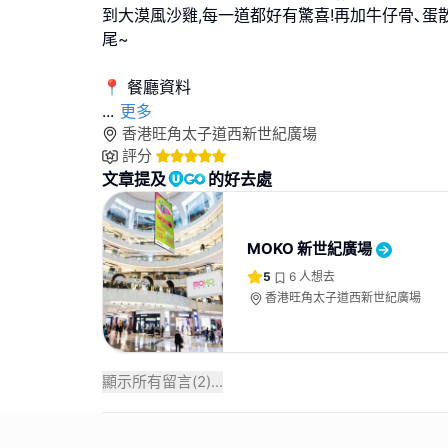
到大漠風沙雞,每一道都好有驚喜!再加牛仔骨､蛋
尾~
...
更多
香港旺角太子道西新世紀廣場
評分
文章提及
的好去處
MOKO 新世紀廣場
5
6
人想去
香港旺角太子道西新世紀廣場
顯示所有留言(
2
)...