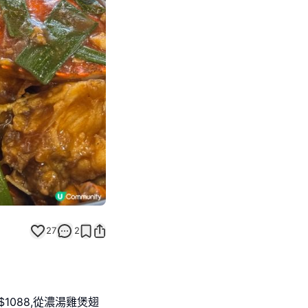
Next slide
27
2
1088,從濃湯雞煲翅