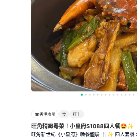
香港攻略
食
打卡
旺角精緻粵菜！小皇府$1088四人餐🤩✨
旺角新世紀《小皇府》晚餐體驗 🍴✨ 四人套餐 $