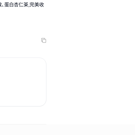
散､蛋白杏仁茶,完美收