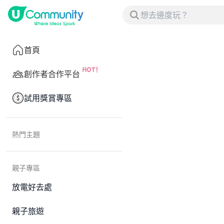
首頁
創作者合作平台
試用獎賞專區
熱門主題
親子專區
放電好去處
親子旅遊