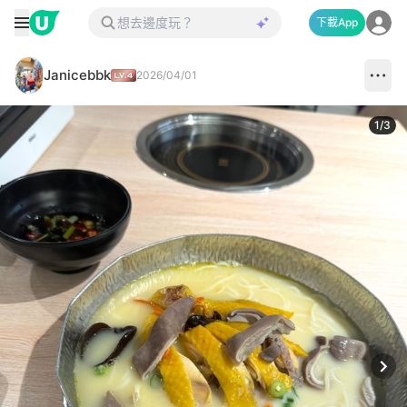
下載App
Janicebbk
2026/04/01
1
/
3
Next