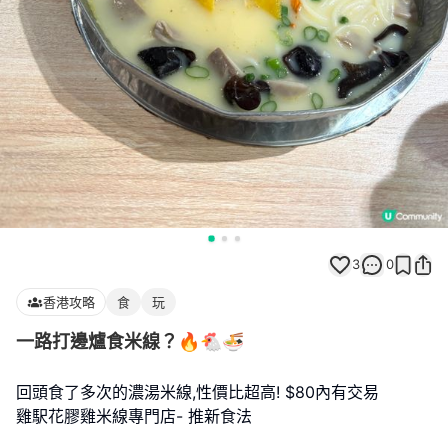
3
0
香港攻略
食
玩
一路打邊爐食米線？🔥🐔🍜
回頭食了多次的濃湯米線,性價比超高! $80內有交易
雞駅花膠雞米線專門店- 推新食法