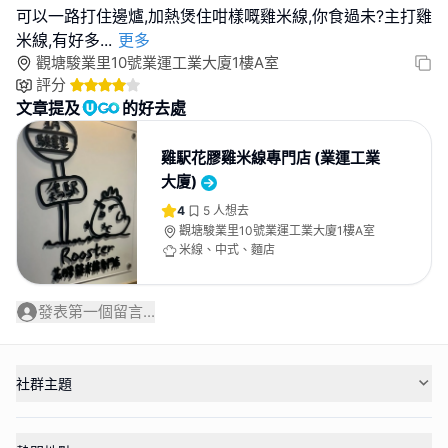
可以一路打住邊爐,加熱煲住咁樣嘅雞米線,你食過未?主打雞
米線,有好多
...
更多
觀塘駿業里10號業運工業大廈1樓A室
評分
文章提及
的好去處
雞駅花膠雞米線專門店 (業運工業
大廈)
4
5
人想去
觀塘駿業里10號業運工業大廈1樓A室
米線、中式、麵店
發表第一個留言...
社群主題