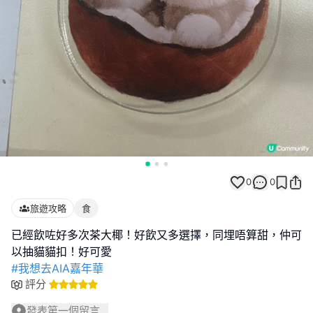
0
0
旅遊攻略
食
已經飲咗好多次茶大椰！好飲又多選擇，同埋唔算甜，仲可
#我想去AIA嘉年華
評分
發表第一個留言...