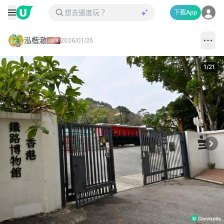
下載App
泓楷澈
2026/01/25
1
/
21
Next