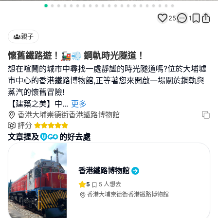
25
1
親子
懷舊鐵路遊！🚂💨 鋼軌時光隧道！
想在喧鬧的城市中尋找一處靜謐的時光隧道嗎?位於大埔墟
市中心的香港鐵路博物館,正等著您來開啟一場關於鋼軌與
蒸汽的懷舊冒險!
【建築之美】中
...
更多
香港大埔崇德街香港鐵路博物館
評分
文章提及
的好去處
香港鐵路博物館
5
5
人想去
香港大埔崇德街香港鐵路博物館