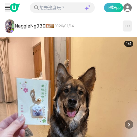
下載App
NaggieNg930
2026/01/14
1
/
4
Next