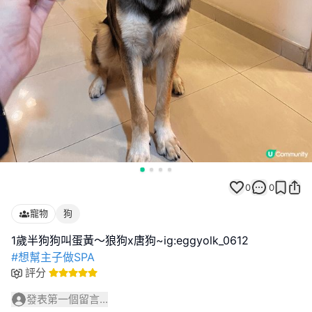
0
0
寵物
狗
#想幫主子做SPA
評分
發表第一個留言...