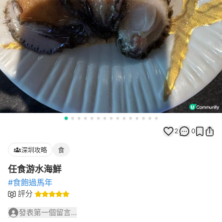
2
0
深圳攻略
食
任食游水海鮮
#食飽過馬年
評分
發表第一個留言...