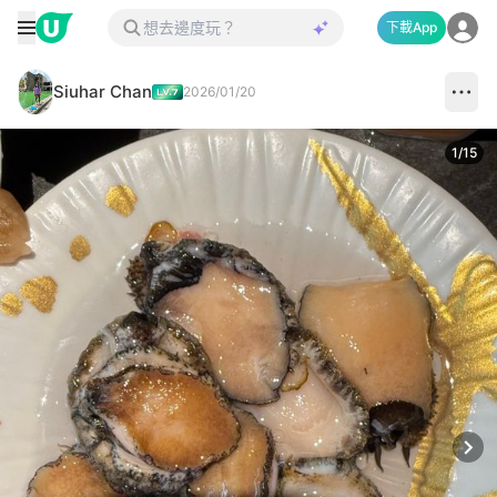
下載App
Siuhar Chan
2026/01/20
1
/
15
Next