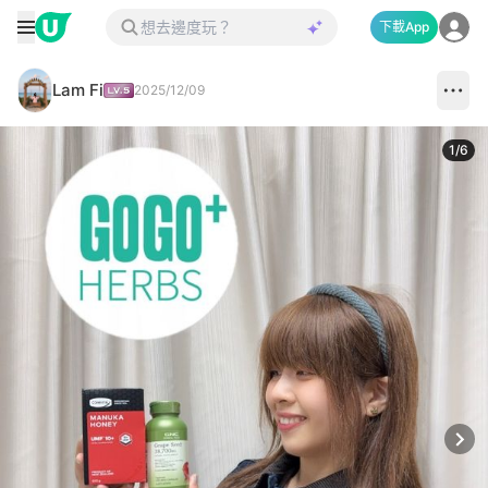
下載App
Lam Fi
2025/12/09
1
/
6
Next