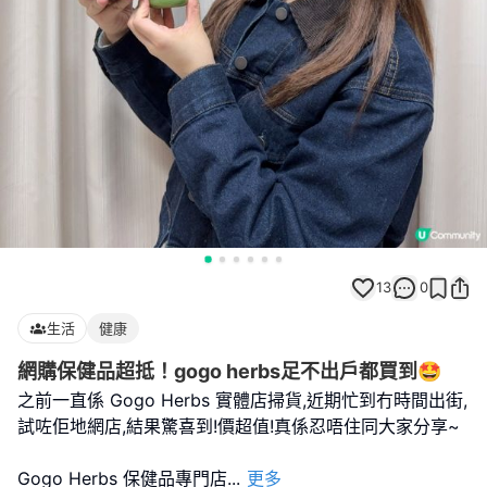
13
0
生活
健康
網購保健品超抵！gogo herbs足不出戶都買到🤩
之前一直係 Gogo Herbs 實體店掃貨,近期忙到冇時間出街,
試咗佢地網店,結果驚喜到!價超值!真係忍唔住同大家分享~
Gogo Herbs 保健品專門店
...
更多