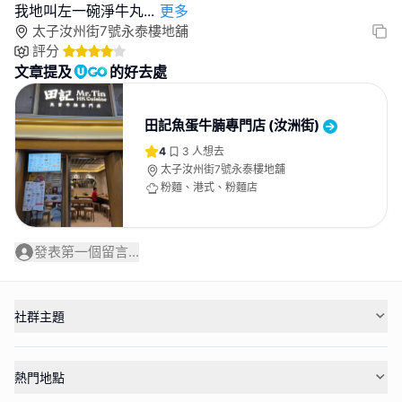
我地叫左一碗淨牛丸
...
更多
太子汝州街7號永泰樓地舖
評分
文章提及
的好去處
田記魚蛋牛腩專門店 (汝洲街)
4
3
人想去
太子汝州街7號永泰樓地舖
粉麵、港式、粉麵店
發表第一個留言...
社群主題
熱門地點