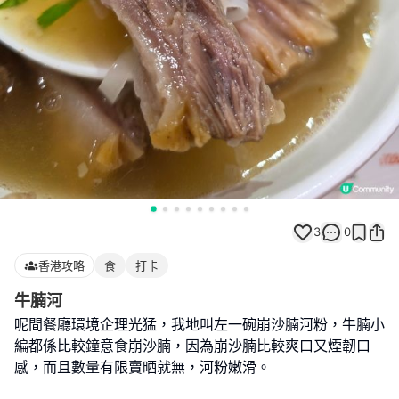
3
0
香港攻略
食
打卡
牛腩河
呢間餐廳環境企理光猛，我地叫左一碗崩沙腩河粉，牛腩小
編都係比較鐘意食崩沙腩，因為崩沙腩比較爽口又煙韌口
感，而且數量有限賣晒就無，河粉嫩滑。