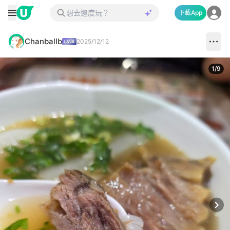
下載App
Chanballb
2025/12/12
1
/
9
Next