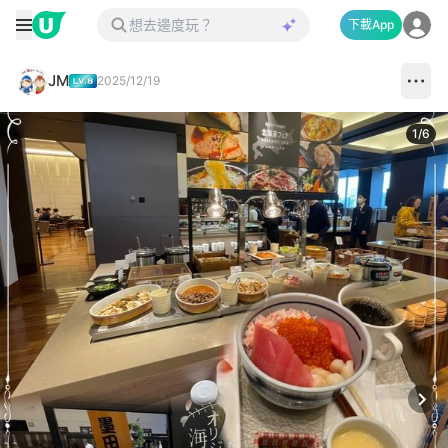
下載App
JM
2025/12/19
1
/
6
Next