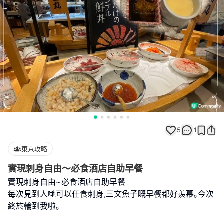
5
1
東京攻略
實現刺身自由～必食酒店自助早餐
實現刺身自由~必食酒店自助早餐
每次見到人哋可以任食刺身,三文魚子嘅早餐都好羨慕｡今次
終於輪到我啦｡