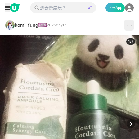
下載App
komi_fung
2025/12/17
1
/
5
Next