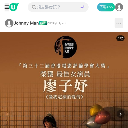
下載App
Johnny Man
2026/01/28
1
/
2
Next