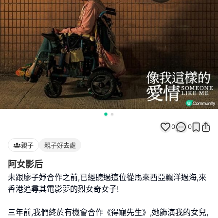
0
0
親子
親子好去處
阿女影后
未跟廖子妤合作之前,已經聽過這位從馬來西亞飄洋過海,來
香港追尋其電影夢的烈女奇女子!
三年前,我們終於有機會合作《得寵先生》,她飾演我的女兒,