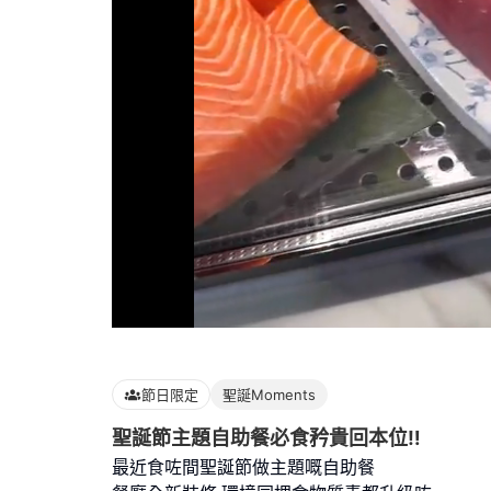
Loaded
:
100.00%
節日限定
聖誕Moments
聖誕節主題自助餐必食矜貴回本位‼️
最近食咗間聖誕節做主題嘅自助餐