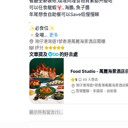
餐廳全新裝修,環境同埋食物質素都升級咗
可以任食龍蝦🦞､海膽､魚子醬
年尾想食自助餐可以Save低慢慢睇
.
✨必食位✨
🔸全場
...
更多
灣仔港灣道1號香港萬麗海景酒店閣樓
評分
文章提及
的好去處
Food Studio - 萬麗海景酒
5
49
人想去
灣仔港灣道1號香港萬麗海景酒店
雪場蟹腳、多國菜、自助餐
顯示所有留言(
1
)...