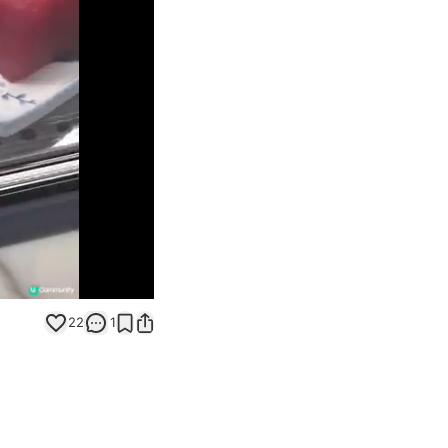
Unmute
22
1