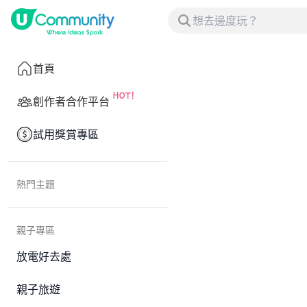
首頁
創作者合作平台
試用獎賞專區
熱門主題
親子專區
放電好去處
親子旅遊