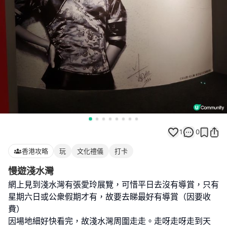
1
0
香港攻略
玩
文化禮儀
打卡
慢遊淺水灣
網上見到淺水灣有張愛玲展覽，可惜平日去沒有導賞，只有
星期六日或公衆假期才有，故要去睇最好有導賞（因要收
費）
因場地細好快看完，故淺水灣周圍走走。走呀走呀走到天