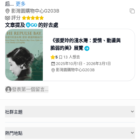
后
...
更多
影灣園購物中心G203B
評分
文章提及
的好去處
《張愛玲的淺水灣：愛情、動盪與
脆弱的美》展覽
5
13
人想去
2025年10月1日 - 2026年3月1日
影灣園購物中心G203B
發表第一個留言...
社群主題
熱門地點