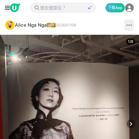
下載App
Alice Nga Nga
2026/01/09
1
/
8
Next