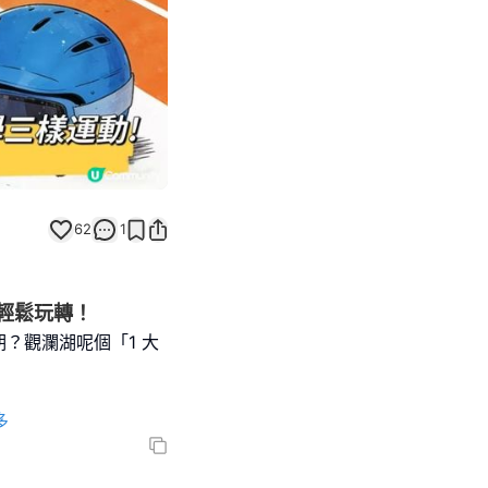
62
1
動輕鬆玩轉！
？觀瀾湖呢個「1 大
多