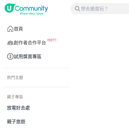
首頁
創作者合作平台
試用獎賞專區
熱門主題
親子專區
放電好去處
親子旅遊