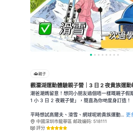
親子
觀瀾湖運動體驗親子營｜3 日 2 夜貴族運
潮爸潮媽留意！想同小朋友過個唔一樣嘅親子假期
1 小 3 日 2 夜親子營」，簡直為你哋度身訂造！
平時想試高爾夫、滑雪、網球呢啲貴族運動
...
更
中國深圳市龍華區 邮政编码: 518111
評分