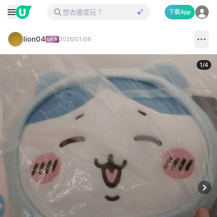
下載App
lion04
2026/01/06
1
/
4
Next