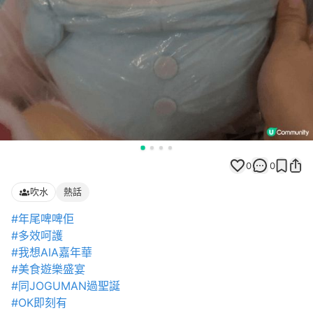
0
0
吹水
熱話
#年尾啤啤佢
#多效呵護
#我想AIA嘉年華
#美食遊樂盛宴
#同JOGUMAN過聖誕
#OK即刻有