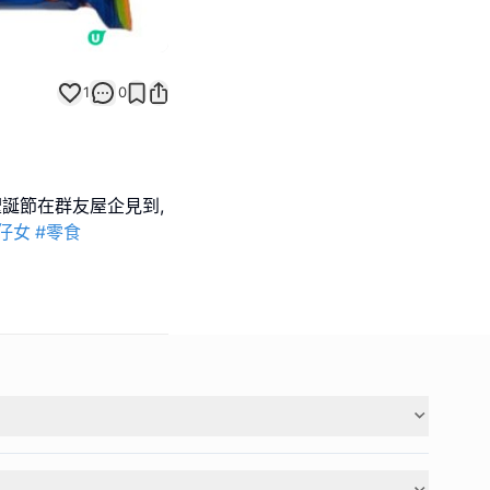
1
0
聖誕節在群友屋企見到,
仔女
#零食