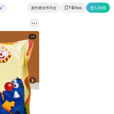
下載App
創作者合作平台
登入/註冊
1
/
2
即睇更多社
Next slide
返回帖文