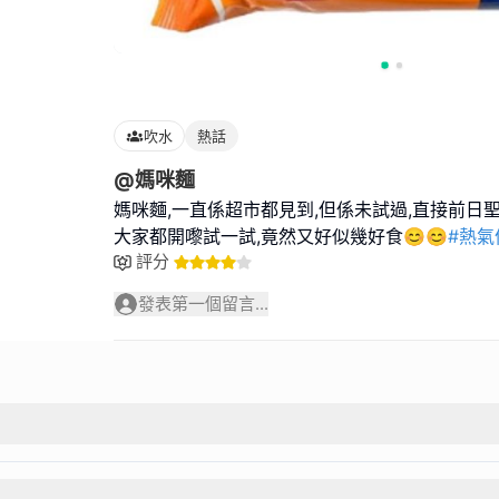
吹水
熱話
@媽咪麵
媽咪麵,一直係超市都見到,但係未試過,直接前日
大家都開嚟試一試,竟然又好似幾好食😊😊
#熱氣
評分
發表第一個留言...