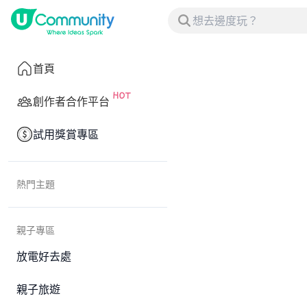
首頁
創作者合作平台
試用獎賞專區
熱門主題
親子專區
放電好去處
親子旅遊