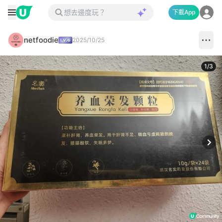
下載App
netfoodie
2025/10/25
1
/
3
Next