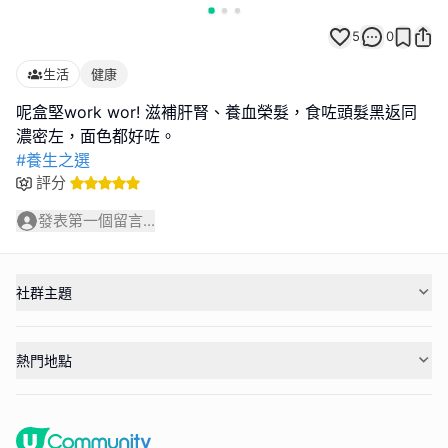
5
0
生活
健康
呢盒堅work wor! 滋補肝腎、養血榮髮，食咗頭髮黑返同
#養生之選
評分
發表第一個留言...
社群主題
熱門地點