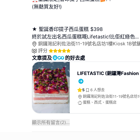
(無麩質友好!)
★ 聖誕香印提子西瓜蛋糕 $398
終於試左出名西瓜蛋糕嘅Lifetastic!比佢紅綠色
...
銅鑼灣記利佐治街11-19號名店坊1樓Kiosk 1B號
評分
文章提及
的好去處
LIFETASTIC (銅鑼灣Fashion
5
6
人想去
銅鑼灣記利佐治街11-19號名店坊1樓K
蛋糕、西式、蛋糕店
顯示所有留言(
2
)...