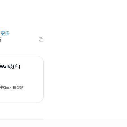
更多
舖
 Walk分店)
iosk 1B號舖