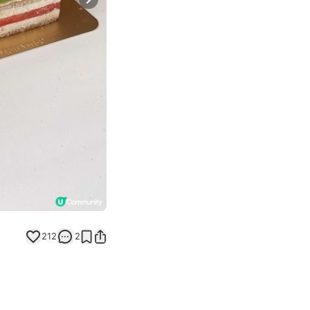
Next slide
212
2