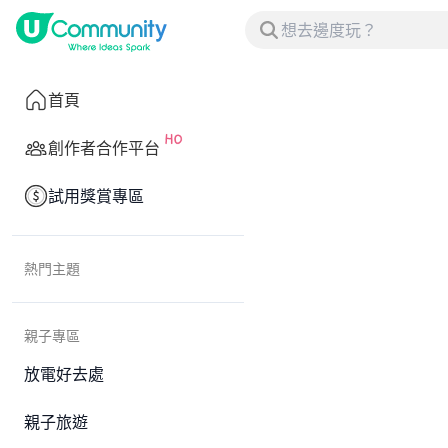
首頁
創作者合作平台
試用獎賞專區
熱門主題
親子專區
放電好去處
親子旅遊