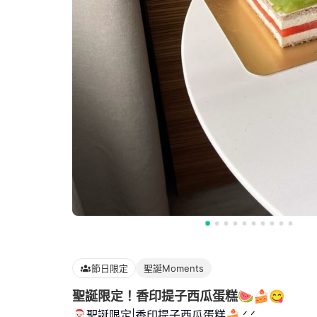
節日限定
聖誕Moments
聖誕限定！香印提子西瓜蛋糕🍉🍰😋
🎅🏻聖誕限定|香印提子西瓜蛋糕🍰.ᐟ‪‪.ᐟ