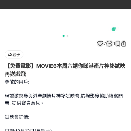
7
1
親子
【免費電影】MOVIE6本周六請你睇港產片神祕試映
再送戲飛
尊敬的用戶:
現誠邀您參與港產劇情片神祕試映會,於觀影後協助填寫問
卷, 提供寶貴意見。
試映會詳情: