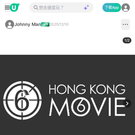
下載App
Johnny Man
2025/12/10
1
/
2
Next