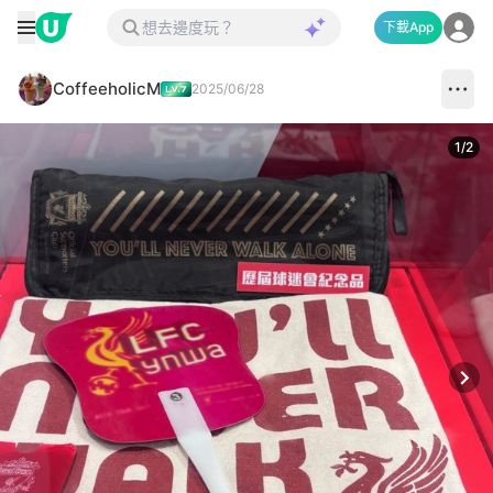
下載App
CoffeeholicM
2025/06/28
1
/
2
Next