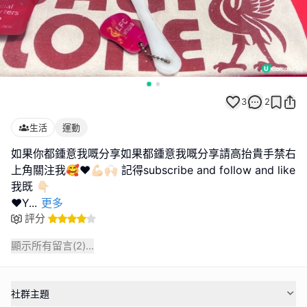
3
2
生活
運動
如果你都鍾意我嘅分享如果都鍾意我嘅分享請高抬貴手禁右
上角關注我🥰❤️💪🏻🙌🏻 記得subscribe and follow and like
我既 👇🏻
❤️Y
...
更多
評分
顯示所有留言(
2
)...
社群主題