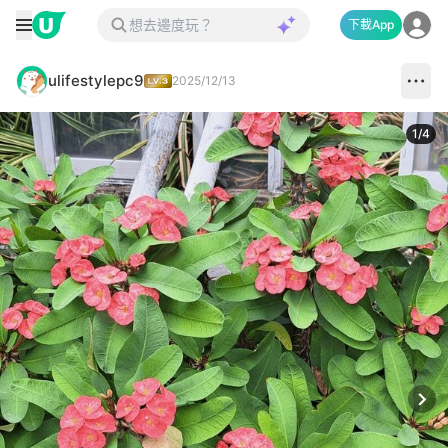
下載App
ulifestylepc9
2025/12/13
1
/
4
Next