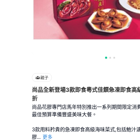
親子
尚品全新登場3款即食粵式佳饌急凍即食高
折
尚品花膠專門店馬年特別推出一系列期間限定消費
最佳預算準備豐盛美味大餐。
3款用料矜貴的急凍即食高級海味菜式,包括鮑汁
膠
...
更多