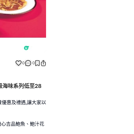
0
0
級海味系列低至28
優惠及禮遇,讓大家以
溏心吉品鮑魚、鮑汁花