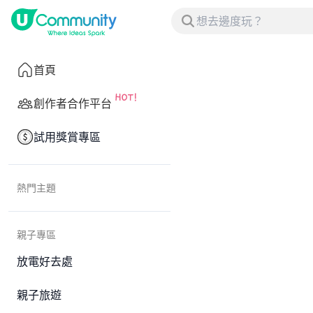
首頁
創作者合作平台
試用獎賞專區
熱門主題
親子專區
放電好去處
親子旅遊