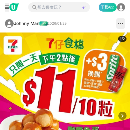
下載App
Johnny Man
2026/01/29
1
/
2
Next