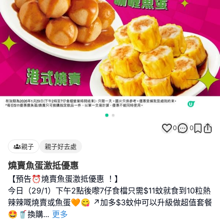
0
0
親子
親子好去處
燒賣魚蛋激抵優惠
【預告⏰燒賣魚蛋激抵優惠 ！】
今日（29/1）下午2點後嚟7仔食檔只需$11蚊就食到10粒熱
辣辣嘅燒賣或魚蛋🧡😋 ↗️加多$3蚊仲可以升級做超值套餐
🤩🥤換購
...
更多