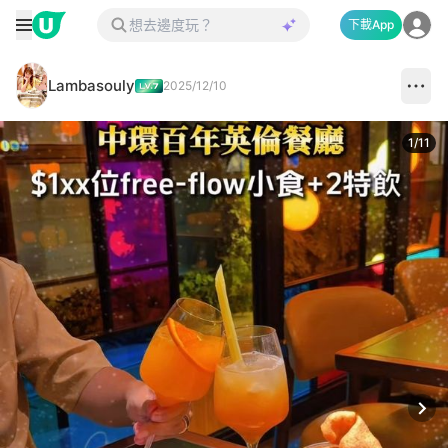
下載App
Lambasouly
2025/12/10
1
/
11
Next