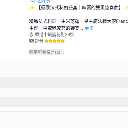
#粽之好食
✨ 【極致法式私廚盛宴｜味蕾的雙重協奏曲】 
精緻法式料理，由米芝蓮一星主廚法籍大廚Franckeli
主理一場驚艷感官的饗宴
...
更多
香港中環擺花街29號
評分
顯示所有留言(
2
)...