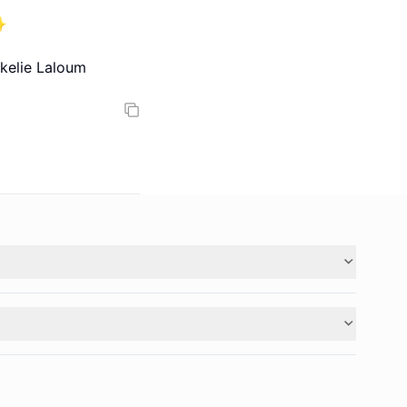
✨
e Laloum