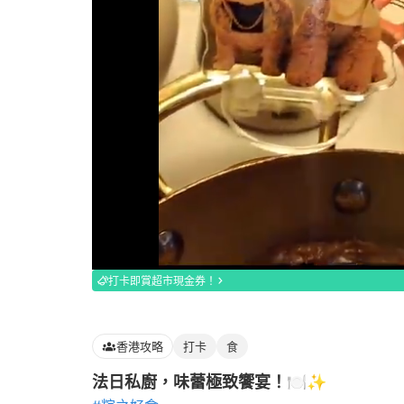
Loaded
:
100.00%
打卡即賞超市現金券！
香港攻略
打卡
食
法日私廚，味蕾極致饗宴！🍽️✨