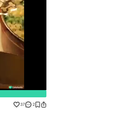
Unmute
37
2