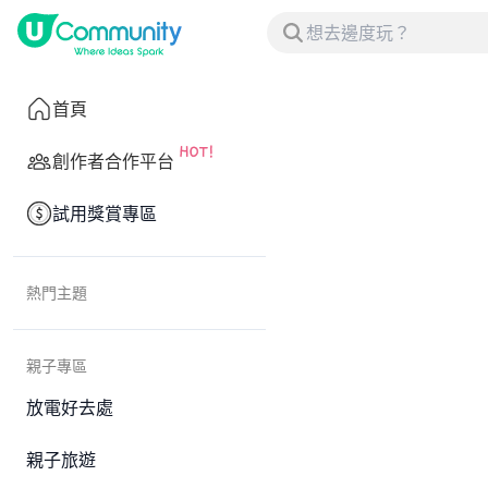
首頁
創作者合作平台
試用獎賞專區
熱門主題
親子專區
放電好去處
親子旅遊