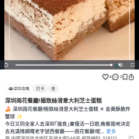
Loaded
:
Replay
Unmute
Full
100.00%
4
0
深圳攻略
打卡
食
深圳雨花餐廳!極致絲滑意大利芝士蛋糕
🍰 深圳雨花餐廳!極致絲滑意大利芝士蛋糕 ✕ 金黃酥脆炸
蟹球 ✨
今日又同全家人去深圳｢搵食｣兼慢活一日遊,晚餐我哋決定
去充滿情調嘅老字號西餐廳——雨花餐廳!呢
...
更多
中國深圳市龙岗区平湖大道546号 邮政编码: 518111