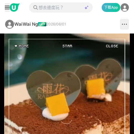
下載App
WaiWai Ng
2026/06/01