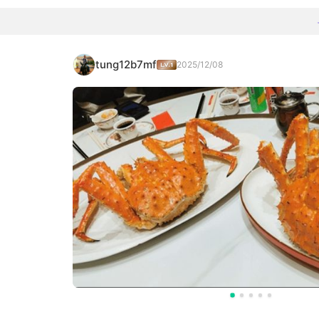
tung12b7mf
2025/12/08