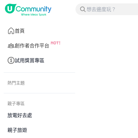
首頁
創作者合作平台
試用獎賞專區
熱門主題
親子專區
放電好去處
親子旅遊