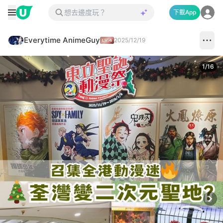
下載App
Everytime AnimeGuy
2025/12/19
1
/
16
Next