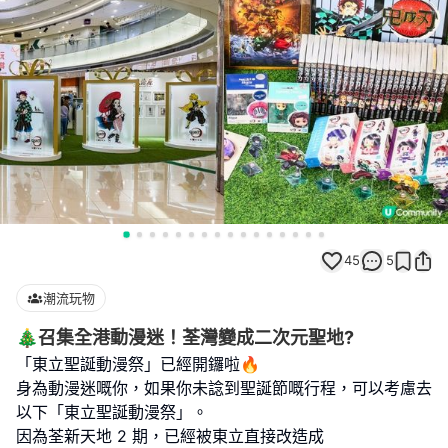
45
5
潮流玩物
🎄召集全港動漫迷！荃灣變成二次元聖地?
「東立聖誕動漫祭」已經開鑼啦🔥
身為動漫迷嘅你，如果你未諗到聖誕節嘅行程，可以考慮去
以下「東立聖誕動漫祭」。