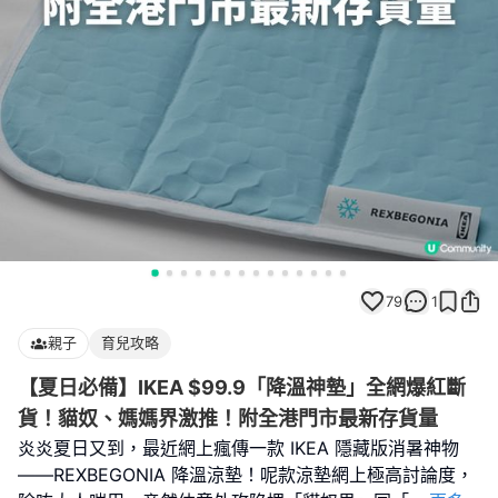
79
1
親子
育兒攻略
【夏日必備】IKEA $99.9「降溫神墊」全網爆紅斷
貨！貓奴、媽媽界激推！附全港門市最新存貨量
炎炎夏日又到，最近網上瘋傳一款 IKEA 隱藏版消暑神物
——REXBEGONIA 降溫涼墊！呢款涼墊網上極高討論度，