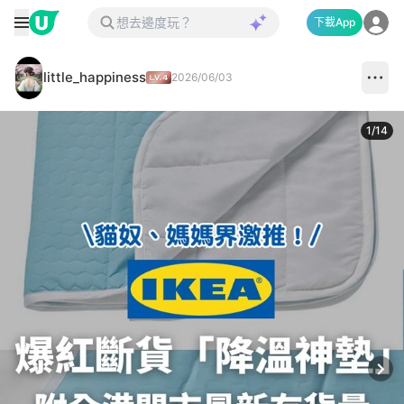
下載App
little_happiness
2026/06/03
1
/
14
Next