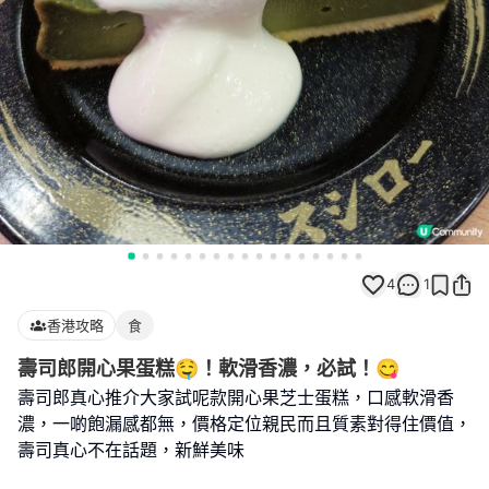
4
1
香港攻略
食
壽司郎開心果蛋糕🤤！軟滑香濃，必試！😋
壽司郎真心推介大家試呢款開心果芝士蛋糕，口感軟滑香
濃，一啲飽漏感都無，價格定位親民而且質素對得住價值，
壽司真心不在話題，新鮮美味