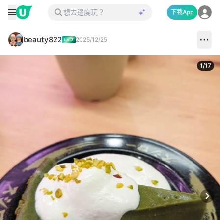
下載App
beauty822
2025/12/25
1
/
17
Next