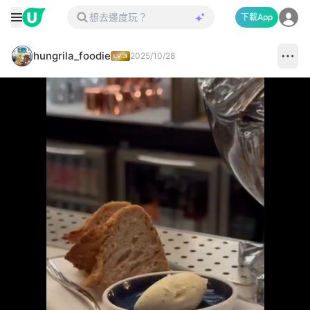
下載App
hungrila_foodie
2025/10/28