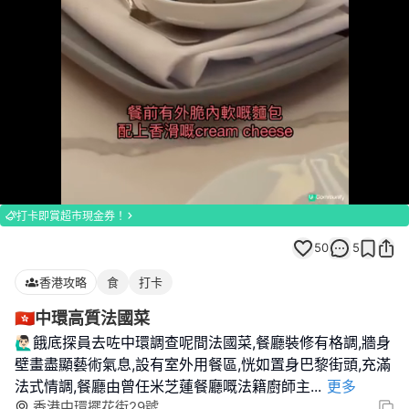
Loaded
:
Unmute
100.00%
打卡即賞超市現金券！
50
5
香港攻略
食
打卡
🇭🇰中環高質法國菜
🙋🏻‍♂️餓底探員去咗中環調查呢間法國菜,餐廳裝修有格調,牆身
壁畫盡顯藝術氣息,設有室外用餐區,恍如置身巴黎街頭,充滿
法式情調,餐廳由曾任米芝蓮餐廳嘅法籍廚師主
...
更多
香港中環擺花街29號