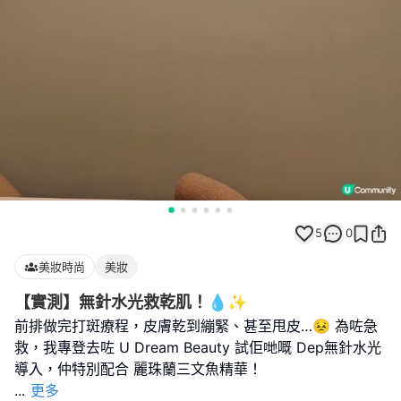
5
0
美妝時尚
美妝
【實測】無針水光救乾肌！💧✨
前排做完打斑療程，皮膚乾到繃緊、甚至甩皮…😣 為咗急
救，我專登去咗 U Dream Beauty 試佢哋嘅 Dep無針水光
...
更多