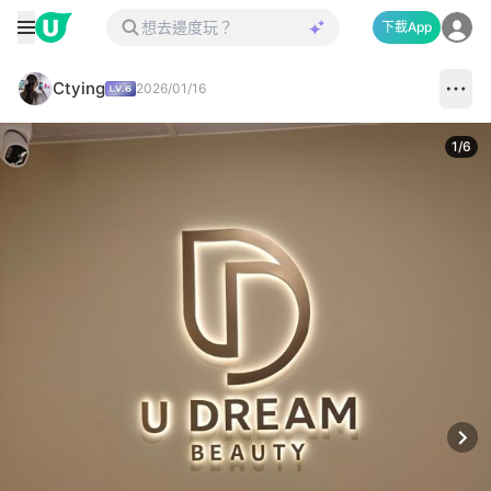
下載App
Ctying
2026/01/16
1
/
6
Next