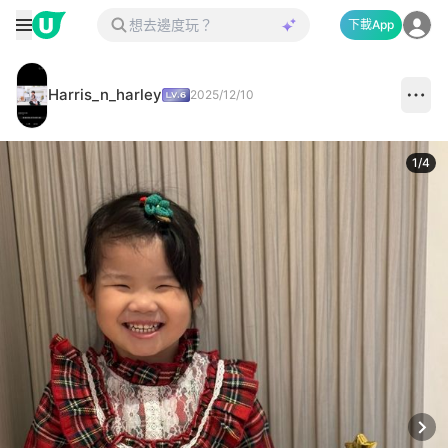
下載App
Harris_n_harley
2025/12/10
1
/
4
Next