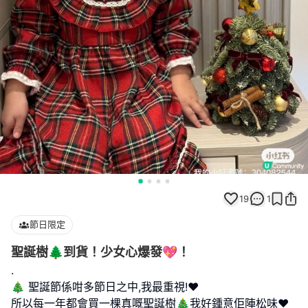
19
1
節日限定
聖誕樹🌲到貨！少女心爆發💖！
.
🎄 聖誕節係咁多節日之中,我最重視!❤️
所以每一年都會買一棵真嘅聖誕樹🎄我好鍾意佢陣松味❤️