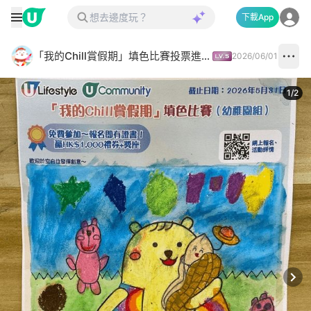
下載App
「我的Chill賞假期」填色比賽投票進行中✅
2026/06/01
1
/
2
Next