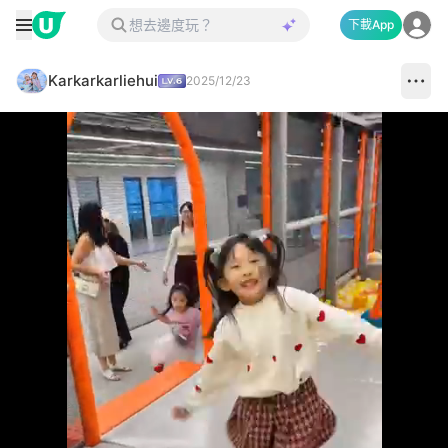
下載App
Karkarkarliehui
2025/12/23