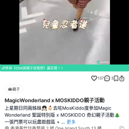
Loaded
:
Unmute
100.00%
參與《Chill賞親子放電祭》贏巨獎！
137
3
親子
MagicWonderland x MOSKIDDO親子活動
上星期日同兩姊妹👧🏻👶🏻去咗MosKiddo度參加Magic
Wonderland 聖誕特別版 x MOSKIDDO 奇幻親子活動🎄
一張門票可以玩盡遊戲區 +
...
更多
香港黃竹坑香葉道 2 號 One Island South 13 樓