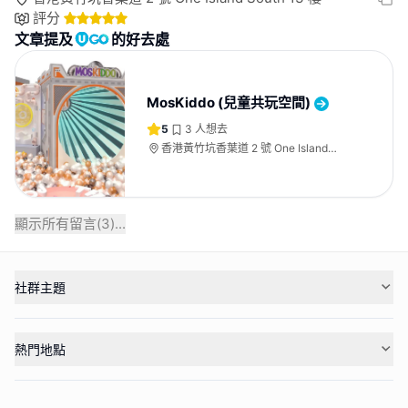
評分
文章提及
的好去處
MosKiddo (兒童共玩空間)
5
3
人想去
香港黃竹坑香葉道 2 號 One Island
South 13 樓
顯示所有留言(
3
)...
社群主題
熱門地點