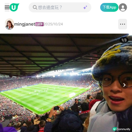
下載App
mingjanet
2025/10/24
1
/
3
Next