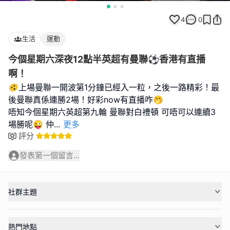
4
0
生活
運動
今個星期六深夜12點半英超有曼聯⚽️香港有直播
啊！
🫨上場曼聯一開波第1分鐘已經入一粒，之後一路精彩！最
後曼聯真係連勝2場！好彩now有直播咋🤭
唔知今個星期六英超第九輪 曼聯對白禮頓 可唔可以連續3
場勝呢😜 仲
...
更多
評分
發表第一個留言...
社群主題
熱門地點