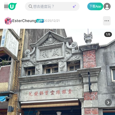
下載App
EsterCheung
2025/12/21
1
/
8
Next