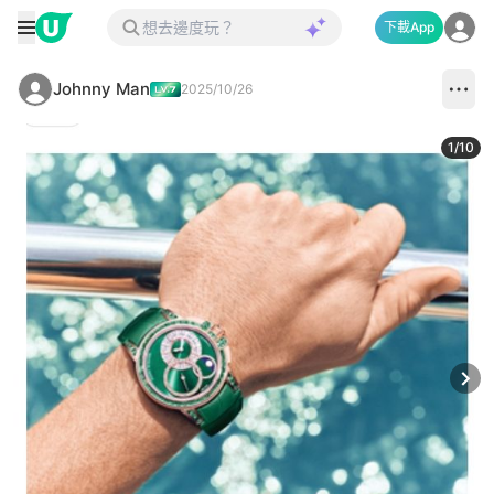
下載App
Johnny Man
2025/10/26
1
/
10
Next