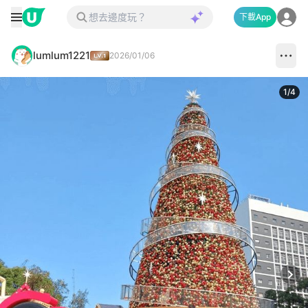
下載App
lumlum1221
2026/01/06
1
/
4
Next