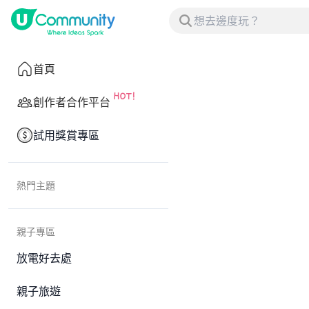
首頁
創作者合作平台
試用獎賞專區
熱門主題
親子專區
放電好去處
親子旅遊