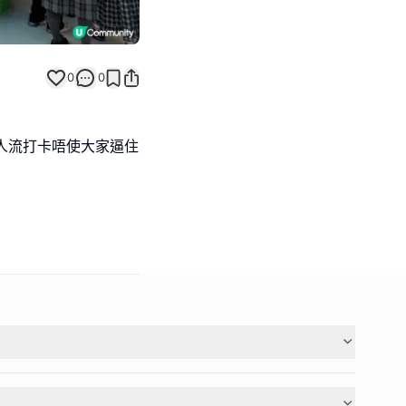
0
0
人流打卡唔使大家逼住