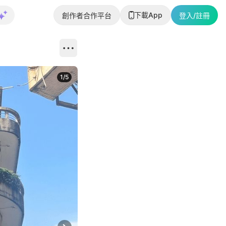
下載App
創作者合作平台
登入/註冊
1
/
5