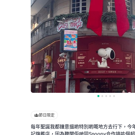
節日限定
每年聖誕我都鐘意搵啲特別啲嘅地方去行下，今
記旗艦店，因為聽聞佢哋同Snoopy合作搞咗個