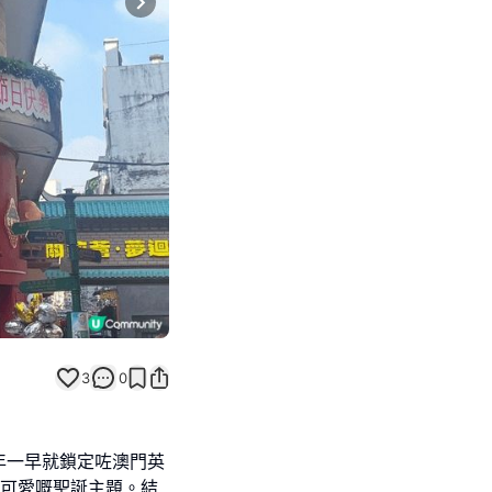
Next slide
3
0
年一早就鎖定咗澳門英
超可愛嘅聖誕主題。結