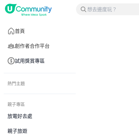
首頁
創作者合作平台
試用獎賞專區
熱門主題
親子專區
放電好去處
親子旅遊