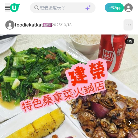
下載App
foodiekatkat
2025/10/18
1
/
9
Next