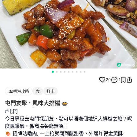
20
1
香港攻略
食
打卡
屯門友聚．風味大排檔 🍲
#屯門
今日專程去屯門探朋友，點可以唔嚟個地道大排檔之旅？呢
度嘅鑊氣，係商場餐廳無㗎！
🍖 招牌咕嚕肉, 一上枱就聞到酸甜香，外層炸得金黃酥