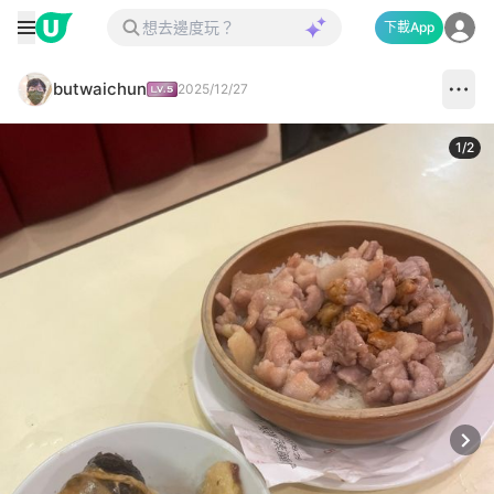
下載App
butwaichun
2025/12/27
1
/
2
Next