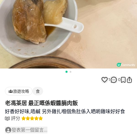
1
0
旅遊攻略
食
老馮茶居 最正嘅係蝦醬腩肉飯
好香好好味,唔鹹 另外雞扎嗰個魚肚係入晒啲雞味好好食
評分
發表第一個留言...